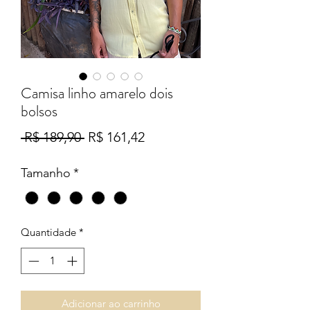
Camisa linho amarelo dois
bolsos
Preço
Preço
 R$ 189,90 
R$ 161,42
normal
promocional
Tamanho
*
Quantidade
*
Adicionar ao carrinho