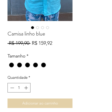
Camisa linho blue
Preço
Preço
 R$ 199,90 
R$ 159,92
normal
promocional
Tamanho
*
Quantidade
*
Adicionar ao carrinho