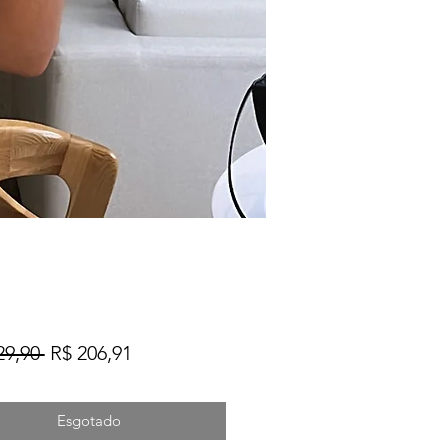
Preço
Preço
29,90 
R$ 206,91
normal
promocional
Esgotado