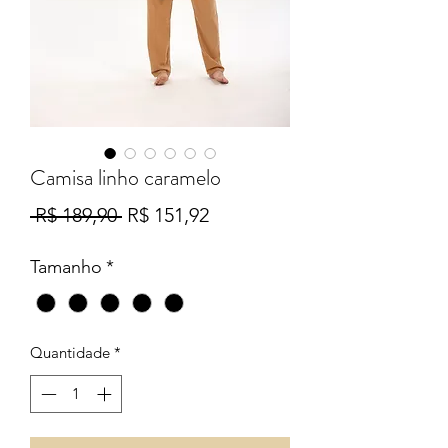
Camisa linho caramelo
Preço
Preço
 R$ 189,90 
R$ 151,92
normal
promocional
Tamanho
*
Quantidade
*