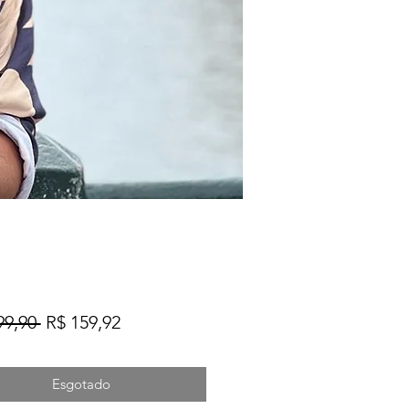
Preço
Preço
99,90 
R$ 159,92
normal
promocional
Esgotado