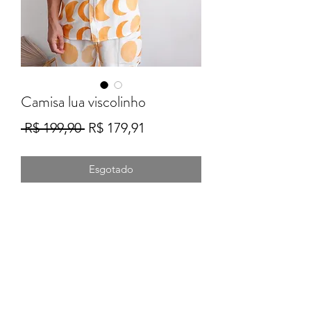
Camisa lua viscolinho
Preço
Preço
 R$ 199,90 
R$ 179,91
normal
promocional
Esgotado
Formulário de Inscrição