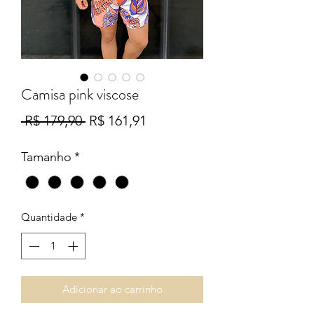
Camisa pink viscose
Preço
Preço
 R$ 179,90 
R$ 161,91
normal
promocional
Tamanho
*
Quantidade
*
Adicionar ao carrinho