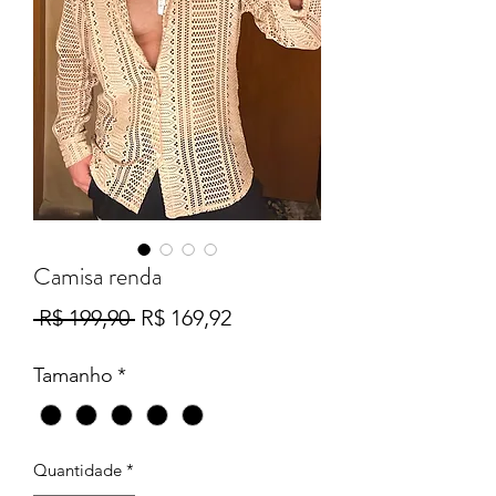
Camisa renda
Preço
Preço
 R$ 199,90 
R$ 169,92
normal
promocional
Tamanho
*
Quantidade
*