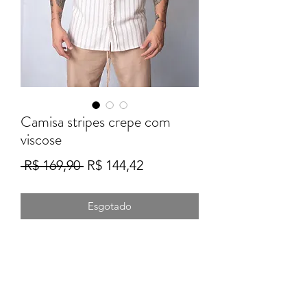
Camisa stripes crepe com
viscose
Preço
Preço
 R$ 169,90 
R$ 144,42
normal
promocional
Esgotado
Formulário de Inscrição