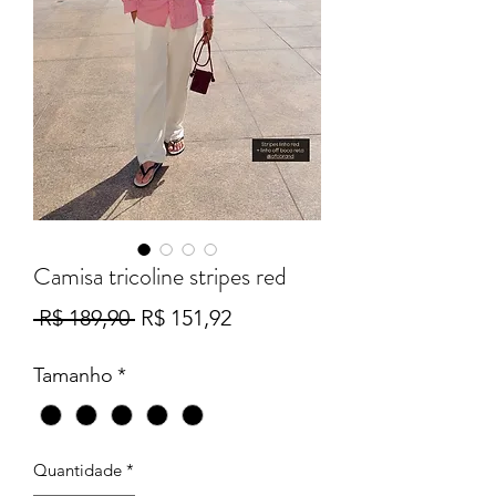
Camisa tricoline stripes red
Preço
Preço
 R$ 189,90 
R$ 151,92
normal
promocional
Tamanho
*
Quantidade
*