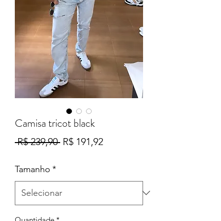
Camisa tricot black
Preço
Preço
 R$ 239,90 
R$ 191,92
normal
promocional
Tamanho
*
Quantidade
*