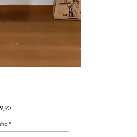
Preço
9,90
nho
*