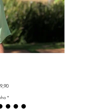
Preço
9,90
nho
*