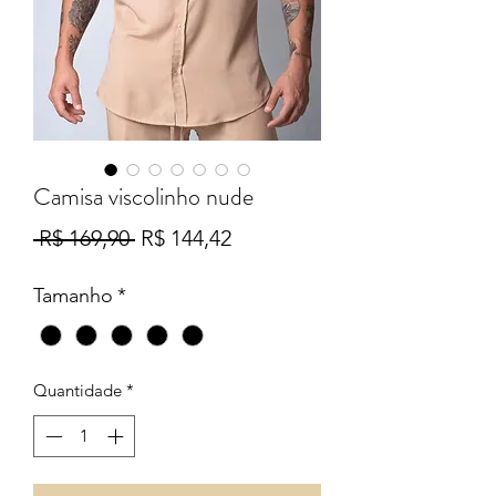
Camisa viscolinho nude
Preço
Preço
 R$ 169,90 
R$ 144,42
normal
promocional
Tamanho
*
Quantidade
*