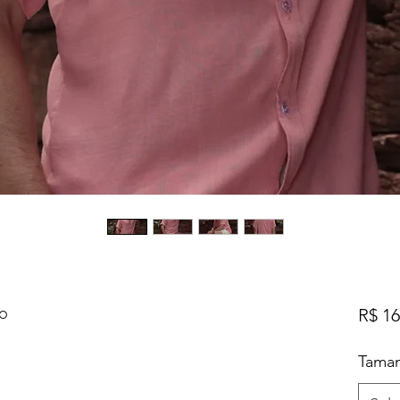
co
R$ 16
Tama