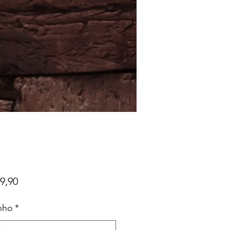
Preço
9,90
nho
*