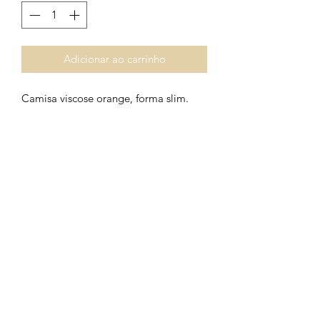
Adicionar ao carrinho
Camisa viscose orange, forma slim.
Formulário de Inscrição
Enviar