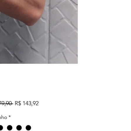
Preço
Preço
79,90 
R$ 143,92
normal
promocional
nho
*