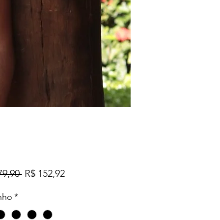
Preço
Preço
79,90 
R$ 152,92
normal
promocional
nho
*