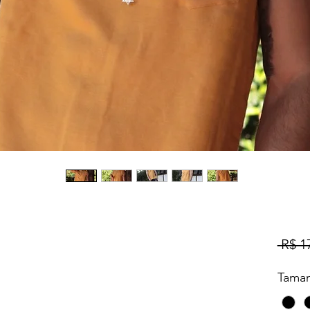
 R$ 1
Tama