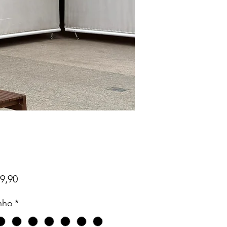
Preço
9,90
nho
*