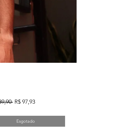
Preço
Preço
39,90 
R$ 97,93
normal
promocional
Esgotado